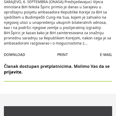
SARAJEVO, 6. SEPTEMBRA (ONASA) Predsjedavajuci Vijeca
ministara BiH Nikola Špiric primio je danas u Sarajevu u
oproštajnu posjetu ambasadora Republike Koreje za BiH sa
sjedištem u Budimpešti Cung-Ha Sua, kojem je zahvalio na
njegovoj ulozi u unapredenju ukupnih bilateralnih odnosa,
kao i na podršci njegove zemlje u poslijeratnoj izgradnji
BiH.Špiric je kazao kako je BiH zainteresovana za snažniju
privrednu saradnju sa Republikom Korejom, nakon cega je sa
ambasadorom razgovarao i o mogucnostima z
...
DOWNLOAD
PRINT
E-MAIL
Članak dostupan pretplatnicima. Molimo Vas da se
prijavite
.