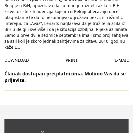
Belgije u BiH, upozorava da su mnogi tražitelji azila iz BiH
žrtve turistickih agencija koje im u Belgiji obecavaju opce
blagostanje te da to nesumnjivo ugrožava bezvizni režim! U
intervjuu za „Avaz“, Lenarts naglašava da je tražitelja azila iz
BiH u Belgiji sve više i da je situacija ozbiljna. Rijeka azilanata
Samo u prve dvije sedmice septembra imali smo broj zahtjeva
za azil koji je skoro jednak zahtjevima za citavu 2010. godinu
kaže L
...
DOWNLOAD
PRINT
E-MAIL
Članak dostupan pretplatnicima. Molimo Vas da se
prijavite
.