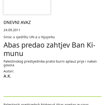
DNEVNI AVAZ
24.09.2011
Sinoc u sjedištu UN-a u Njujorku
Abas predao zahtjev Ban Ki-
munu
Palestinskog predsjednika pratio burni aplauz prije i nakon
govora
Autori:
A.K.
Palestinski predsjednik Mahmud Abas predao je sinoc