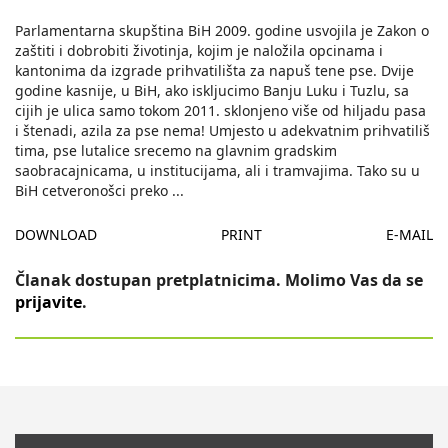
Parlamentarna skupština BiH 2009. godine usvojila je Zakon o
zaštiti i dobrobiti životinja, kojim je naložila opcinama i
kantonima da izgrade prihvatilišta za napuš tene pse. Dvije
godine kasnije, u BiH, ako iskljucimo Banju Luku i Tuzlu, sa
cijih je ulica samo tokom 2011. sklonjeno više od hiljadu pasa
i štenadi, azila za pse nema! Umjesto u adekvatnim prihvatiliš
tima, pse lutalice srecemo na glavnim gradskim
saobracajnicama, u institucijama, ali i tramvajima. Tako su u
BiH cetveronošci preko
...
DOWNLOAD
PRINT
E-MAIL
Članak dostupan pretplatnicima. Molimo Vas da se
prijavite
.