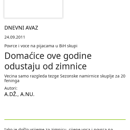
DNEVNI AVAZ
24.09.2011
Povrce i voce na pijacama u BiH skupi
Domaćice ove godine
odustaju od zimnice
Vecina samo razgleda tezge Sezonske namirnice skuplje za 20
feninga
Autori:
A.DŽ.
,
A.NU.
Iako je došlo vrijeme za zimnicu, cijene voca i povrca na