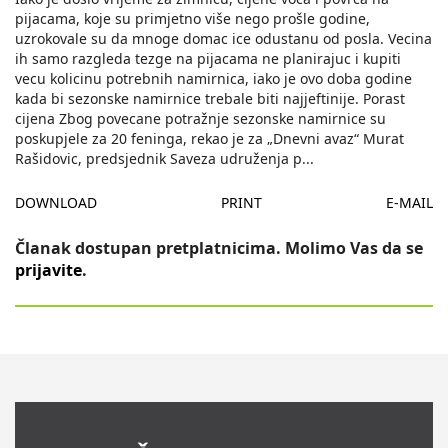
pijacama, koje su primjetno više nego prošle godine,
uzrokovale su da mnoge domac ice odustanu od posla. Vecina
ih samo razgleda tezge na pijacama ne planirajuc i kupiti
vecu kolicinu potrebnih namirnica, iako je ovo doba godine
kada bi sezonske namirnice trebale biti najjeftinije. Porast
cijena Zbog povecane potražnje sezonske namirnice su
poskupjele za 20 feninga, rekao je za „Dnevni avaz“ Murat
Rašidovic, predsjednik Saveza udruženja p
...
DOWNLOAD
PRINT
E-MAIL
Članak dostupan pretplatnicima. Molimo Vas da se
prijavite
.