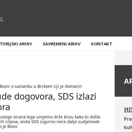
TORIJSKI ARHIV
SAVREMENI ARHIV
KONTAKT
A
Bosic o sastanku u Brckom ciji je domacin
de dogovora, SDS izlazi
ora
HI
ostoje strane koje umjetno drže krizu kako bi došle
Pre
ih ciljeva, onda SDS sigurno nece dalje sudjelovati
 je Bosic
kul