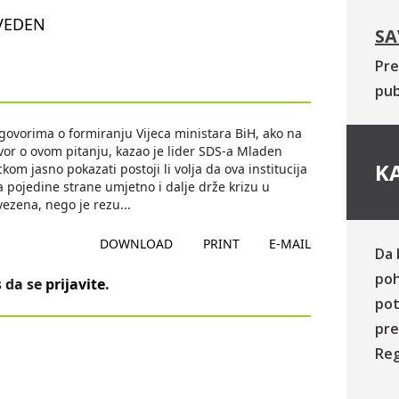
VEDEN
SA
Pre
pub
azgovorima o formiranju Vijeca ministara BiH, ako na
or o ovom pitanju, kazao je lider SDS-a Mladen
KA
kom jasno pokazati postoji li volja da ova institucija
da pojedine strane umjetno i dalje drže krizu u
uvezena, nego je rezu
...
DOWNLOAD
PRINT
E-MAIL
Da 
poh
 da se
prijavite
.
pot
pre
Reg