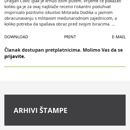
Dragan Covic ipak je krnuo istim putem. Vrijeme ce pokazati
koliko ga je za ovaj najblaže receno riskantni poduhvat
inspirisalo pozitivno iskustvo Milorada Dodika u javnom
obracunavanju s mlitavom medunarodnom zajednicom, a
koliko potreba da spašava obraz pred svojim biracima.
...
DOWNLOAD
PRINT
E-MAIL
Članak dostupan pretplatnicima. Molimo Vas da se
prijavite
.
ARHIVI ŠTAMPE