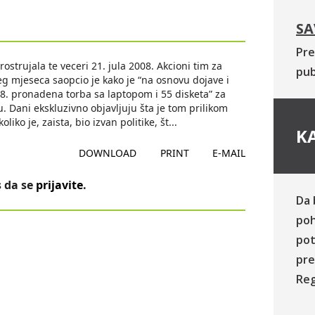
SA
Pre
ostrujala te veceri 21. jula 2008. Akcioni tim za
pub
g mjeseca saopcio je kako je “na osnovu dojave i
8. pronadena torba sa laptopom i 55 disketa” za
Dani ekskluzivno objavljuju šta je tom prilikom
iko je, zaista, bio izvan politike, št
...
KA
DOWNLOAD
PRINT
E-MAIL
 da se
prijavite
.
Da 
poh
pot
pre
Reg