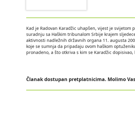
Kad je Radovan Karadžic uhapšen, vijest je svijetom pr
suradnju sa Haškim tribunalom Srbije krajem sljedece
aktivnosti nadležnih državnih organa 11. augusta 200
koje se sumnja da pripadaju ovom haškom optuženiku. 
pronadeno, a što otkriva s kim se Karadžic dopisivao, kol
Članak dostupan pretplatnicima. Molimo Vas