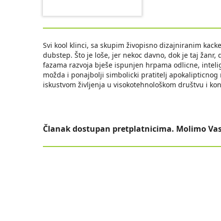
Svi kool klinci, sa skupim živopisno dizajniranim kack
dubstep. Što je loše, jer nekoc davno, dok je taj žan
fazama razvoja bješe ispunjen hrpama odlicne, inteli
možda i ponajbolji simbolicki pratitelj apokalipticn
iskustvom življenja u visokotehnološkom društvu i ko
Članak dostupan pretplatnicima. Molimo Vas