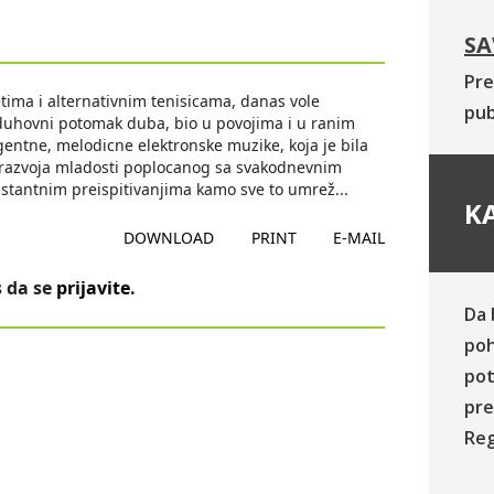
SA
Pre
etima i alternativnim tenisicama, danas vole
pub
r, duhovni potomak duba, bio u povojima i u ranim
gentne, melodicne elektronske muzike, koja je bila
og razvoja mladosti poplocanog sa svakodnevnim
nstantnim preispitivanjima kamo sve to umrež
...
KA
DOWNLOAD
PRINT
E-MAIL
 da se
prijavite
.
Da 
poh
pot
pre
Reg