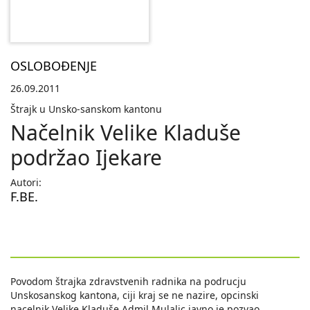
OSLOBOĐENJE
26.09.2011
Štrajk u Unsko-sanskom kantonu
Načelnik Velike Kladuše
podržao Ijekare
Autori:
F.BE.
Povodom štrajka zdravstvenih radnika na podrucju
Unskosanskog kantona, ciji kraj se ne nazire, opcinski
nacelnik Velike Kladuše Admil Mulalic javno je pozvao