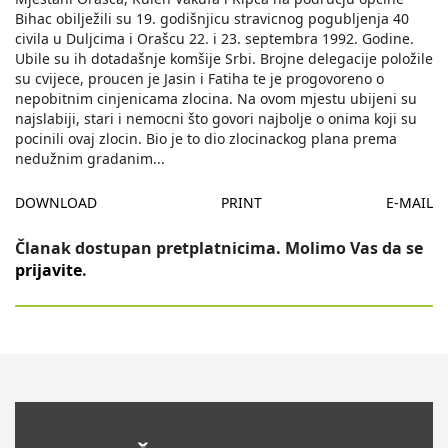
Bihac obilježili su 19. godišnjicu stravicnog pogubljenja 40
civila u Duljcima i Orašcu 22. i 23. septembra 1992. Godine.
Ubile su ih dotadašnje komšije Srbi. Brojne delegacije položile
su cvijece, proucen je Jasin i Fatiha te je progovoreno o
nepobitnim cinjenicama zlocina. Na ovom mjestu ubijeni su
najslabiji, stari i nemocni što govori najbolje o onima koji su
pocinili ovaj zlocin. Bio je to dio zlocinackog plana prema
nedužnim gradanim
...
DOWNLOAD
PRINT
E-MAIL
Članak dostupan pretplatnicima. Molimo Vas da se
prijavite
.