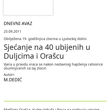
DNEVNI AVAZ
25.09.2011
Obilježena 19. godišnjica zlocina u Ljutockoj dolini
Sjećanje na 40 ubijenih u
Duljcima i Orašcu
Vjera u pravdu vraca se nakon nedavnog hapšenja cetvorice
osumnjicenih za taj zlocin
Autori:
M.DEDIĆ
Mještani Orašca, Kulen Vakufa i Ripca na podrucju opcine