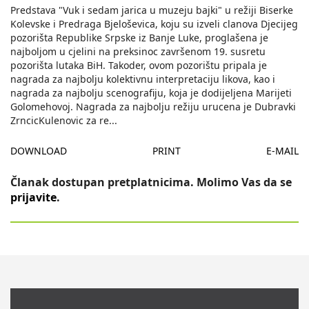
Predstava "Vuk i sedam jarica u muzeju bajki" u režiji Biserke
Kolevske i Predraga Bjeloševica, koju su izveli clanova Djecijeg
pozorišta Republike Srpske iz Banje Luke, proglašena je
najboljom u cjelini na preksinoc završenom 19. susretu
pozorišta lutaka BiH. Takoder, ovom pozorištu pripala je
nagrada za najbolju kolektivnu interpretaciju likova, kao i
nagrada za najbolju scenografiju, koja je dodijeljena Marijeti
Golomehovoj. Nagrada za najbolju režiju urucena je Dubravki
ZrncicKulenovic za re
...
DOWNLOAD
PRINT
E-MAIL
Članak dostupan pretplatnicima. Molimo Vas da se
prijavite
.