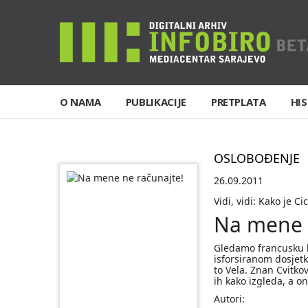
O NAMA
PUBLIKACIJE
PRETPLATA
HIS
OSLOBOĐENJE
26.09.2011
Vidi, vidi: Kako je Ci
Na mene 
Gledamo francusku l
isforsiranom dosjetk
to Vela. Znan Cvitko
ih kako izgleda, a o
Autori: