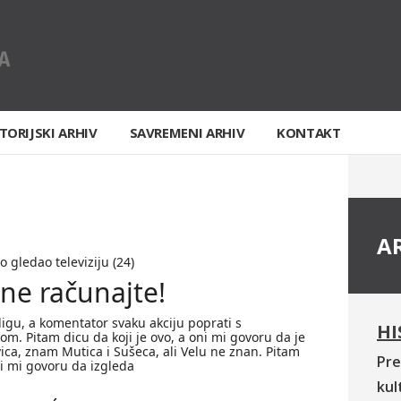
TORIJSKI ARHIV
SAVREMENI ARHIV
KONTAKT
A
co gledao televiziju (24)
ne računajte!
igu, a komentator svaku akciju poprati s
HI
om. Pitam dicu da koji je ovo, a oni mi govoru da je
vica, znam Mutica i Sušeca, ali Velu ne znan. Pitam
Pre
ni mi govoru da izgleda
kul