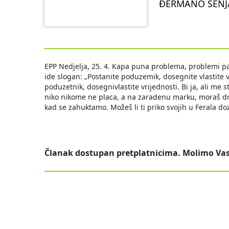
ĐERMANO SENJ
EPP Nedjelja, 25. 4. Kapa puna problema, problemi p
ide slogan: „Postanite poduzemik, dosegnite vlastite v
poduzetnik, dosegnivlastite vrijednosti. Bi ja, ali me str
niko nikome ne placa, a na zaradenu marku, moraš držav
kad se zahuktamo. Možeš li ti priko svojih u Ferala d
Članak dostupan pretplatnicima. Molimo Vas