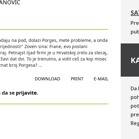
ANOVIĆ
SA
Pre
pub
adaju na pod, dolazi Porges, mete probleme, a onda
rijednosti!" Zoven sina: Frane, evo postani
aj. Petnajst iljad firmi je u Hrvatskoj zrelo za stecaj,
KA
i dat dvi. To je trenutno, a vidit ceš za koji misec
oznat broj Porgesa?
...
DOWNLOAD
PRINT
E-MAIL
Da 
 da se
prijavite
.
poh
pot
pre
Reg