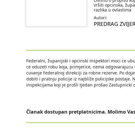
Ovisno o propisu koj
vršiti opcinska, župa
razlika u ovlastima
Autori:
PREDRAG ZVIJE
Federalni, županijski i opcinski inspektori moci ce u
ce oduzeti robu koja, primjerice, nema odgovarajucu 
cuvanje Federalnoj direkciji za robne rezerve. Po dojav
dobiti i pratnju policije iz najbliže policijske postaj
inspekcijama koji je prošli tjedan prošao Zastupnicki
Članak dostupan pretplatnicima. Molimo Vas