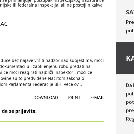
i se primjenjuje, postupak inspekcijskog nadzora ce
nijska ili federalna inspekcija, ali ne postoji nikakva
SA
Pre
RAC
pub
KA
buduce bez najave vršiti nadzor nad subjektima, moci
dokumentaciju i zaplijenjenu robu predati na
i ce moci reagirati najbliži inspektor i moci ce
e. Novine su to predvidene Nacrtom zakona o
 dom Parlamenta Federacije BiH. Vece ov
...
Da 
poh
DOWNLOAD
PRINT
E-MAIL
pot
pre
 da se
prijavite
.
Reg