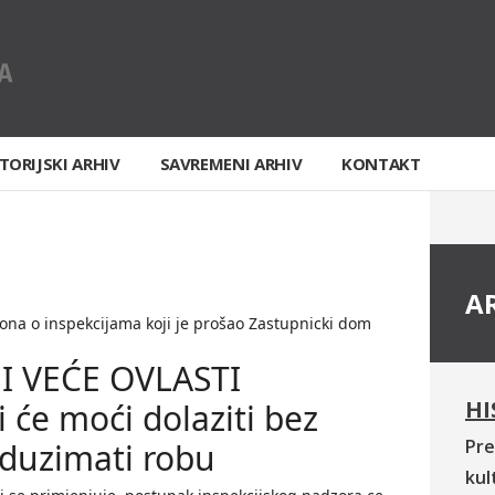
TORIJSKI ARHIV
SAVREMENI ARHIV
KONTAKT
A
ona o inspekcijama koji je prošao Zastupnicki dom
JI VEĆE OVLASTI
HI
i će moći dolaziti bez
Pre
oduzimati robu
kul