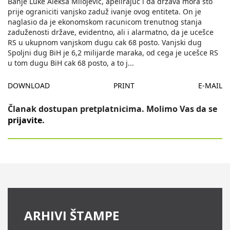
Banje Luke Aleksa Milojevic, apelirajuc i da država mora što
prije ograniciti vanjsko zaduž ivanje ovog entiteta. On je
naglasio da je ekonomskom racunicom trenutnog stanja
zaduženosti države, evidentno, ali i alarmatno, da je ucešce
RS u ukupnom vanjskom dugu cak 68 posto. Vanjski dug
Spoljni dug BiH je 6,2 milijarde maraka, od cega je ucešce RS
u tom dugu BiH cak 68 posto, a to j
...
DOWNLOAD
PRINT
E-MAIL
Članak dostupan pretplatnicima. Molimo Vas da se
prijavite
.
ARHIVI ŠTAMPE