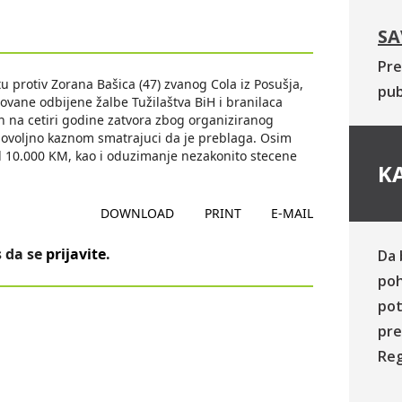
SA
Pre
rotiv Zorana Bašica (47) zvanog Cola iz Posušja,
pub
vane odbijene žalbe Tužilaštva BiH i branilaca
na cetiri godine zatvora zbog organiziranog
zadovoljno kaznom smatrajuci da je preblaga. Osim
d 10.000 KM, kao i oduzimanje nezakonito stecene
KA
DOWNLOAD
PRINT
E-MAIL
 da se
prijavite
.
Da 
poh
pot
pre
Reg