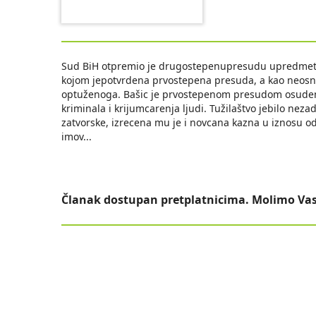
Sud BiH otpremio je drugostepenupresudu upredmetu p
kojom jepotvrdena prvostepena presuda, a kao neosno
optuženoga. Bašic je prvostepenom presudom osuden 
kriminala i krijumcarenja ljudi. Tužilaštvo jebilo ne
zatvorske, izrecena mu je i novcana kazna u iznosu o
imov
...
Članak dostupan pretplatnicima. Molimo Vas