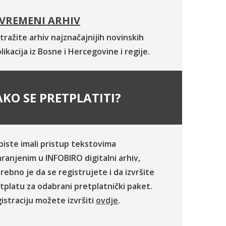
VREMENI ARHIV
tražite arhiv najznačajnijih novinskih
likacija iz Bosne i Hercegovine i regije.
KO SE PRETPLATITI?
biste imali pristup tekstovima
ranjenim u INFOBIRO digitalni arhiv,
rebno je da se registrujete i da izvršite
tplatu za odabrani pretplatnički paket.
istraciju možete izvršiti
ovdje
.