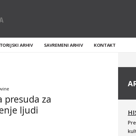
TORIJSKI ARHIV
SAVREMENI ARHIV
KONTAKT
A
ovine
a presuda za
enje ljudi
HI
Pre
kul