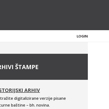
LOGIN
RHIVI ŠTAMPE
STORIJSKI ARHIV
tražite digitalizirane verzije pisane
turne baštine – bh. novina.