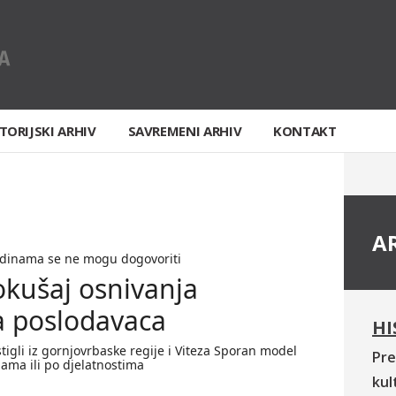
TORIJSKI ARHIV
SAVREMENI ARHIV
KONTAKT
A
odinama se ne mogu dogovoriti
kušaj osnivanja
a poslodavaca
HI
tigli iz gornjovrbaske regije i Viteza Sporan model
Pre
jama ili po djelatnostima
kul