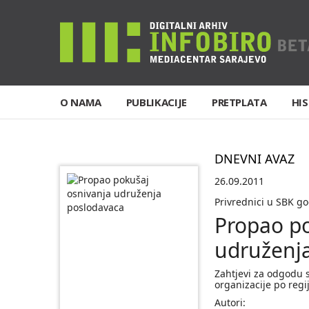
O NAMA
PUBLIKACIJE
PRETPLATA
HIS
DNEVNI AVAZ
26.09.2011
Privrednici u SBK g
Propao po
udruženj
Zahtjevi za odgodu s
organizacije po regi
Autori: