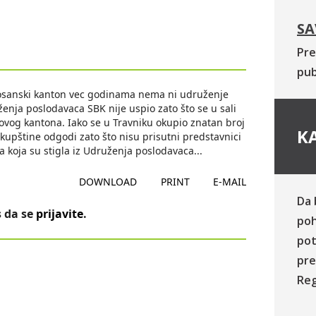
SA
Pre
pub
osanski kanton vec godinama nema ni udruženje
enja poslodavaca SBK nije uspio zato što se u sali
 ovog kantona. Iako se u Travniku okupio znatan broj
KA
kupštine odgodi zato što nisu prisutni predstavnici
koja su stigla iz Udruženja poslodavaca
...
DOWNLOAD
PRINT
E-MAIL
Da 
 da se
prijavite
.
poh
pot
pre
Reg