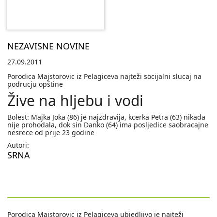
NEZAVISNE NOVINE
27.09.2011
Porodica Majstorovic iz Pelagiceva najteži socijalni slucaj na
podrucju opštine
Žive na hljebu i vodi
Bolest: Majka Joka (86) je najzdravija, kcerka Petra (63) nikada
nije prohodala, dok sin Danko (64) ima posljedice saobracajne
nesrece od prije 23 godine
Autori:
SRNA
Porodica Majstorovic iz Pelagiceva ubjedljivo je najteži