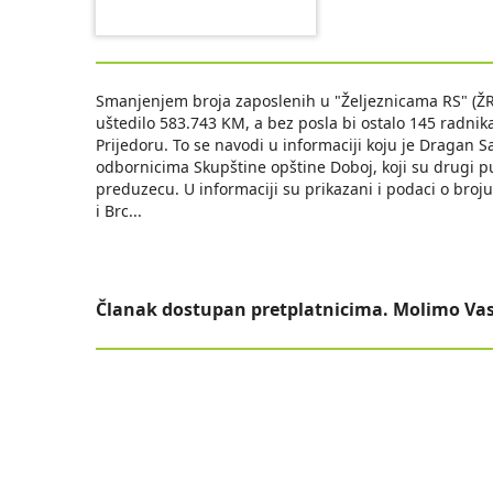
Smanjenjem broja zaposlenih u "Željeznicama RS" (ŽR
uštedilo 583.743 KM, a bez posla bi ostalo 145 radnik
Prijedoru. To se navodi u informaciji koju je Dragan S
odbornicima Skupštine opštine Doboj, koji su drugi p
preduzecu. U informaciji su prikazani i podaci o bro
i Brc
...
Članak dostupan pretplatnicima. Molimo Vas