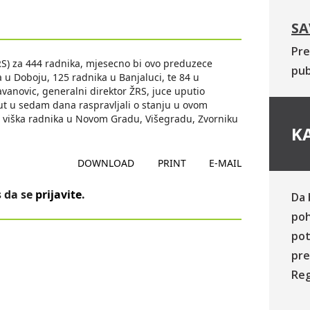
SA
Pre
S) za 444 radnika, mjesecno bi ovo preduzece
pub
a u Doboju, 125 radnika u Banjaluci, te 84 u
avanovic, generalni direktor ŽRS, juce uputio
ut u sedam dana raspravljali o stanju u ovom
ju viška radnika u Novom Gradu, Višegradu, Zvorniku
KA
DOWNLOAD
PRINT
E-MAIL
 da se
prijavite
.
Da 
poh
pot
pre
Reg