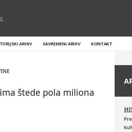
TORIJSKI ARHIV
SAVREMENI ARHIV
KONTAKT
VINE
A
ima štede pola miliona
HI
Pre
kul