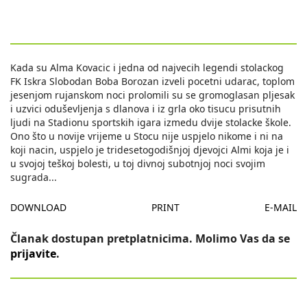
Kada su Alma Kovacic i jedna od najvecih legendi stolackog
FK Iskra Slobodan Boba Borozan izveli pocetni udarac, toplom
jesenjom rujanskom noci prolomili su se gromoglasan pljesak
i uzvici oduševljenja s dlanova i iz grla oko tisucu prisutnih
ljudi na Stadionu sportskih igara izmedu dvije stolacke škole.
Ono što u novije vrijeme u Stocu nije uspjelo nikome i ni na
koji nacin, uspjelo je tridesetogodišnjoj djevojci Almi koja je i
u svojoj teškoj bolesti, u toj divnoj subotnjoj noci svojim
sugrada
...
DOWNLOAD
PRINT
E-MAIL
Članak dostupan pretplatnicima. Molimo Vas da se
prijavite
.