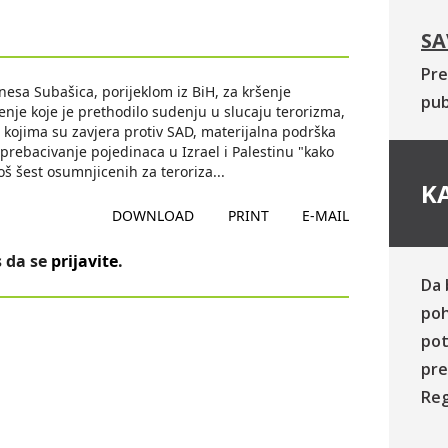
SA
Pre
nesa Subašica, porijeklom iz BiH, za kršenje
pub
je koje je prethodilo sudenju u slucaju terorizma,
u kojima su zavjera protiv SAD, materijalna podrška
 prebacivanje pojedinaca u Izrael i Palestinu "kako
još šest osumnjicenih za teroriza
...
KA
DOWNLOAD
PRINT
E-MAIL
 da se
prijavite
.
Da 
poh
pot
pre
Reg