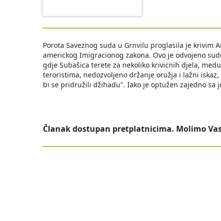
Porota Saveznog suda u Grnvilu proglasila je krivim A
americkog Imigracionog zakona. Ovo je odvojeno suden
gdje Subašica terete za nekoliko krivicnih djela, med
teroristima, nedozvoljeno držanje oružja i lažni iskaz,
bi se pridružili džihadu". Iako je optužen zajedno sa 
Članak dostupan pretplatnicima. Molimo Vas