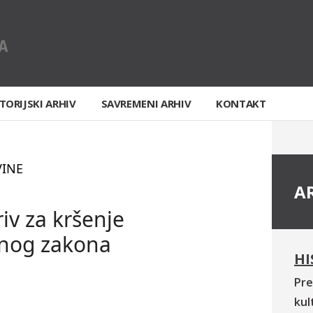
TORIJSKI ARHIV
SAVREMENI ARHIV
KONTAKT
VINE
A
iv za kršenje
onog zakona
HI
Pre
kul