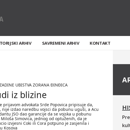
TORIJSKI ARHIV
SAVREMENI ARHIV
KONTAKT
A
OZADINE UBISTVA ZORANA ÐINÐICA
di iz blizine
se prijavom advokata Srde Popovica pripisuje da,
HI
, nije izdao naredbu vojsci da pobunu uguši, a Acu
antu JSO dao garancije da se vojska u pobunu
Pre
a Miloša Simovica, jednog od optuženih, da je
io izvjesni Coki ili Cora potpuno je zasjenila i
kul
ru Kosova