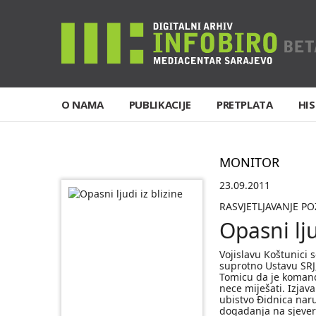
O NAMA
PUBLIKACIJE
PRETPLATA
HIS
MONITOR
23.09.2011
RASVJETLJAVANJE P
Opasni lju
Vojislavu Koštunici 
suprotno Ustavu SRJ
Tomicu da je komand
nece miješati. Izjav
ubistvo Ðidnica naruc
dogadanja na sjeve