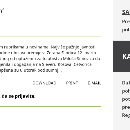
IĆ
SA
Pre
pub
skim rubrikama u novinama. Najviše pažnje javnosti
zadine ubistva premijera Zorana Ðindica 12. marta
KA
ednog od optuženih za to ubistvo Miloša Simovica da
asjenila i dogadanja na Sjeveru Kosova. Cetvorica
 uhapšena su u utorak pod sumnj
...
Da 
DOWNLOAD
PRINT
E-MAIL
poh
 da se
prijavite
.
pot
pre
Reg