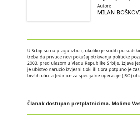
Autori:
MILAN BOŠKOV
U Srbiji su na pragu izbori, ukoliko je suditi po sud
treba da privuce novi pokušaj otrkivanja politicke po
2003. pred ulazom u Vladu Republike Srbije. Izjava j
je ubistvo narucio izvjesni Coki ili Cora potpuno je z
bivših oficira Jedinice za specijalne operacije (JSO)
Članak dostupan pretplatnicima. Molimo Vas