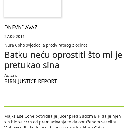
DNEVNI AVAZ
27.09.2011
Nura Coho svjedocila protiv ratnog zlocinca
Batku neću oprostiti što mi je
pretukao sina
Autori:
BIRN JUSTICE REPORT
Majka Ese Cohe potvrdila je jucer pred Sudom BiH da je njen
sin bio sav crn od premlacivanja te da optuženom Veselinu
Vlahovicu Batku to nikada nece oprostiti. Nura Coho,