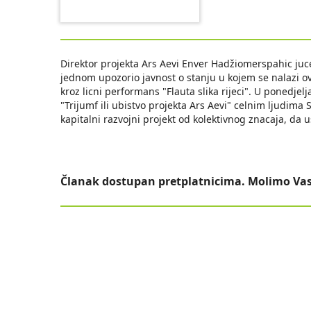
Direktor projekta Ars Aevi Enver Hadžiomerspahic juce
jednom upozorio javnost o stanju u kojem se nalazi ov
kroz licni performans "Flauta slika rijeci". U ponedje
"Trijumf ili ubistvo projekta Ars Aevi" celnim ljudima
kapitalni razvojni projekt od kolektivnog znacaja, da
Članak dostupan pretplatnicima. Molimo Vas