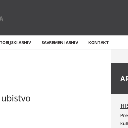
TORIJSKI ARHIV
SAVREMENI ARHIV
KONTAKT
A
i ubistvo
HI
Pre
kul