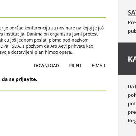
SA
Pre
r je održao konferenciju za novinare na kojoj je još
pub
a institucija. Danima on organizira javni protest
ljak cu još jednom poslati pismo pod nazivom
 SDPa i SDA, s pozivom da Ars Aevi prihvate kao
 usvoje dostavljeni plan himog opera
...
KA
DOWNLOAD
PRINT
E-MAIL
 da se
prijavite
.
Da 
poh
pot
pre
Reg