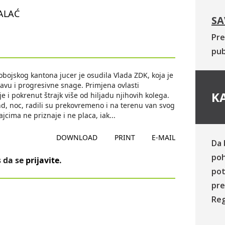
ALAĆ
SA
Pre
pub
bojskog kantona jucer je osudila Vlada ZDK, koja je
avu i progresivne snage. Primjena ovlasti
KA
 i pokrenut štrajk više od hiljadu njihovih kolega.
end, noc, radili su prekovremeno i na terenu van svog
ajcima ne priznaje i ne placa, iak
...
DOWNLOAD
PRINT
E-MAIL
Da 
poh
 da se
prijavite
.
pot
pre
Reg