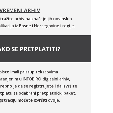
VREMENI ARHIV
tražite arhiv najznačajnijih novinskih
likacija iz Bosne i Hercegovine i regije.
KO SE PRETPLATITI?
biste imali pristup tekstovima
ranjenim u INFOBIRO digitalni arhiv,
rebno je da se registrujete i da izvršite
tplatu za odabrani pretplatnički paket.
istraciju možete izvršiti
ovdje
.