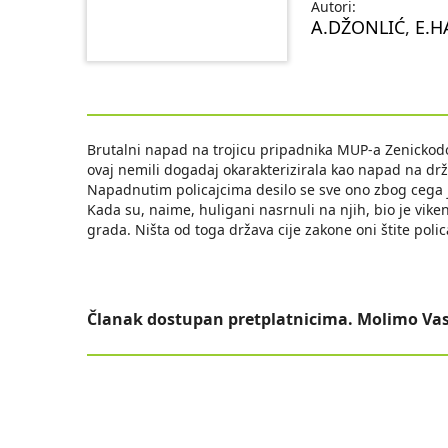
Autori:
A.DŽONLIĆ
,
E.H
Brutalni napad na trojicu pripadnika MUP-a Zenickodo
ovaj nemili dogadaj okarakterizirala kao napad na drž
Napadnutim policajcima desilo se sve ono zbog cega je
Kada su, naime, huligani nasrnuli na njih, bio je vik
grada. Ništa od toga država cije zakone oni štite polic
Članak dostupan pretplatnicima. Molimo Vas