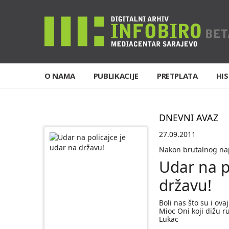
O NAMA
PUBLIKACIJE
PRETPLATA
HIS
DNEVNI AVAZ
27.09.2011
Nakon brutalnog na
Udar na p
državu!
Boli nas što su i o
Mioc Oni koji dižu r
Lukac