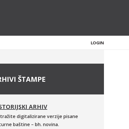
LOGIN
RHIVI ŠTAMPE
STORIJSKI ARHIV
tražite digitalizirane verzije pisane
turne baštine – bh. novina.