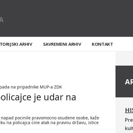
TORIJSKI ARHIV
SAVREMENI ARHIV
KONTAKT
A
pada na pripadnike MUP-a ZDK
olicajce je udar na
HI
vaj napad pocinile pravomocno osudene osobe, kaže
Pre
uku na policajca cine atak na pravnu državu, istice
kul