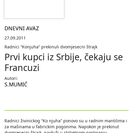
DNEVNI AVAZ
27.09.2011
Radnici “Konjuha” prekinuli dvomjesecni štrajk
Prvi kupci iz Srbije, čekaju se
Francuzi
Autori:
S.MUMIĆ
Radnici živinickog “Ko njuha” ponovo su u radnim mantilima i
za mašinama u fabrickim pogonima. Napokon je prekinut
dvomjesecni štrajk, najduži u stoljetnom postojanju