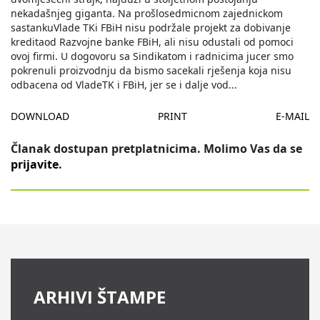
nekadašnjeg giganta. Na prošlosedmicnom zajednickom
sastankuVlade TKi FBiH nisu podržale projekt za dobivanje
kreditaod Razvojne banke FBiH, ali nisu odustali od pomoci
ovoj firmi. U dogovoru sa Sindikatom i radnicima jucer smo
pokrenuli proizvodnju da bismo sacekali rješenja koja nisu
odbacena od VladeTK i FBiH, jer se i dalje vod
...
DOWNLOAD
PRINT
E-MAIL
Članak dostupan pretplatnicima. Molimo Vas da se
prijavite
.
ARHIVI ŠTAMPE