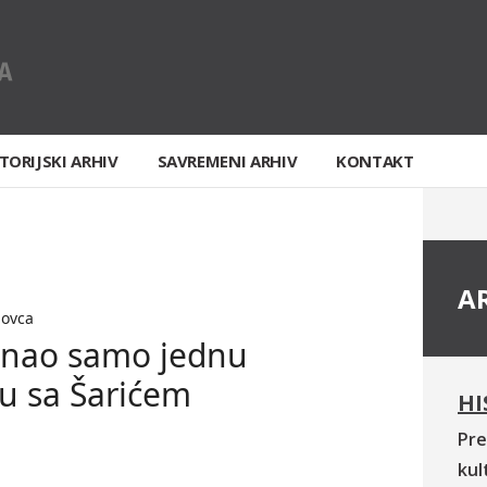
TORIJSKI ARHIV
SAVREMENI ARHIV
KONTAKT
A
novca
znao samo jednu
ju sa Šarićem
HI
Pre
kul