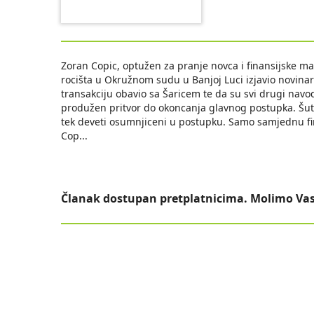
Zoran Copic, optužen za pranje novca i finansijske m
rocišta u Okružnom sudu u Banjoj Luci izjavio novinar
transakciju obavio sa Šaricem te da su svi drugi navod
produžen pritvor do okoncanja glavnog postupka. Šutn
tek deveti osumnjiceni u postupku. Samo samjednu fin
Cop
...
Članak dostupan pretplatnicima. Molimo Vas