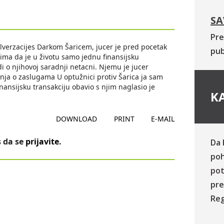
SA
Pre
alverzacijes Darkom Šaricem, jucer je pred pocetak
pub
ima da je u životu samo jednu finansijsku
i o njihovoj saradnji netacni. Njemu je jucer
ja o zaslugama U optužnici protiv Šarica ja sam
ansijsku transakciju obavio s njim naglasio je
KA
DOWNLOAD
PRINT
E-MAIL
 da se
prijavite
.
Da 
poh
pot
pre
Reg