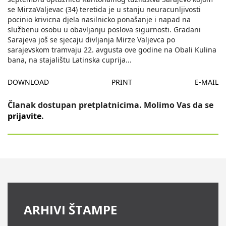
se MirzaValjevac (34) teretida je u stanju neuracunljivosti
pocinio krivicna djela nasilnicko ponašanje i napad na
službenu osobu u obavljanju poslova sigurnosti. Gradani
Sarajeva još se sjecaju divljanja Mirze Valjevca po
sarajevskom tramvaju 22. avgusta ove godine na Obali Kulina
bana, na stajalištu Latinska cuprija
...
DOWNLOAD
PRINT
E-MAIL
Članak dostupan pretplatnicima. Molimo Vas da se
prijavite
.
ARHIVI ŠTAMPE