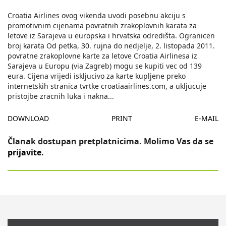
Croatia Airlines ovog vikenda uvodi posebnu akciju s
promotivnim cijenama povratnih zrakoplovnih karata za
letove iz Sarajeva u europska i hrvatska odredišta. Ogranicen
broj karata Od petka, 30. rujna do nedjelje, 2. listopada 2011.
povratne zrakoplovne karte za letove Croatia Airlinesa iz
Sarajeva u Europu (via Zagreb) mogu se kupiti vec od 139
eura. Cijena vrijedi iskljucivo za karte kupljene preko
internetskih stranica tvrtke croatiaairlines.com, a ukljucuje
pristojbe zracnih luka i nakna
...
DOWNLOAD
PRINT
E-MAIL
Članak dostupan pretplatnicima. Molimo Vas da se
prijavite
.