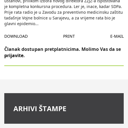
ustanovi, prilikom izbora novog direktora ZZJZ-a ispoštovana
je kompletna konkursna procedura. Ler je, inace, kadar SDPa.
Prije rata radio je u Zavodu za preventivno medicinsku zaštitu
tadašnje Vojne bolnice u Sarajevu, a za vrijeme rata bio je
glavni epidemio
...
DOWNLOAD
PRINT
E-MAIL
Članak dostupan pretplatnicima. Molimo Vas da se
prijavite
.
ARHIVI ŠTAMPE