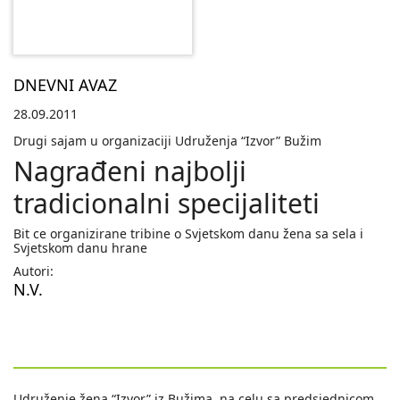
DNEVNI AVAZ
28.09.2011
Drugi sajam u organizaciji Udruženja “Izvor” Bužim
Nagrađeni najbolji
tradicionalni specijaliteti
Bit ce organizirane tribine o Svjetskom danu žena sa sela i
Svjetskom danu hrane
Autori:
N.V.
Udruženje žena “Izvor” iz Bužima, na celu sa predsjednicom