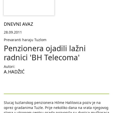
DNEVNI AVAZ
28.09.2011
Prevaranti haraju Tuzlom
Penzionera ojadili lažni
radnici 'BH Telecoma'
Autori:
A.HADŽIĆ
Slucaj tuzlanskog penzionera Hilme Halilovica poziv je na
oprez gradanima Tuzle. Prije nekoliko dana na vrata njegovog
stana u strogom centru grada pozvonila su dvojica muškaraca