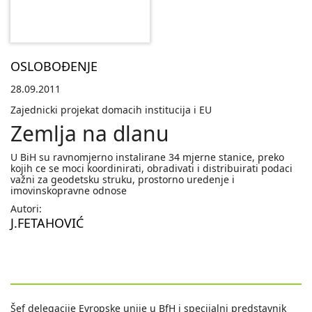
OSLOBOĐENJE
28.09.2011
Zajednicki projekat domacih institucija i EU
Zemlja na dlanu
U BiH su ravnomjerno instalirane 34 mjerne stanice, preko
kojih ce se moci koordinirati, obradivati i distribuirati podaci
važni za geodetsku struku, prostorno uredenje i
imovinskopravne odnose
Autori:
J.FETAHOVIĆ
Šef delegacije Evropske unije u BfH i specijalni predstavnik