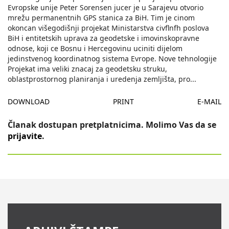
Evropske unije Peter Sorensen jucer je u Sarajevu otvorio
mrežu permanentnih GPS stanica za BiH. Tim je cinom
okoncan višegodišnji projekat Ministarstva civflnfh poslova
BiH i entitetskih uprava za geodetske i imovinskopravne
odnose, koji ce Bosnu i Hercegovinu uciniti dijelom
jedinstvenog koordinatnog sistema Evrope. Nove tehnologije
Projekat ima veliki znacaj za geodetsku struku,
oblastprostornog planiranja i uredenja zemljišta, pro
...
DOWNLOAD
PRINT
E-MAIL
Članak dostupan pretplatnicima. Molimo Vas da se
prijavite
.