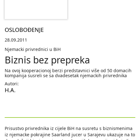
OSLOBOĐENJE
28.09.2011
Njemacki privrednici u BiH
Biznis bez prepreka
Na ovoj kooperacionoj berzi predstavnici više od 50 domacih
kompanija susreli se sa dvadesetak njemackih privrednika
Autori:
H.A.
Prisustvo privrednika iz cijele BiH na susretu s biznismenima
iz njemacke pokrajine Saarland jucer u Sarajevu ukazuje na to