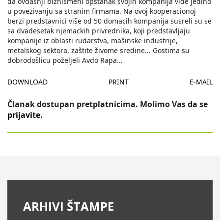
da ovdašnji biznismeni opstanak svojih kompanija vide jedino
u povezivanju sa stranim firmama. Na ovoj kooperacionoj
berzi predstavnici više od 50 domacih kompanija susreli su se
sa dvadesetak njemackih privrednika, koji predstavljaju
kompanije iz oblasti rudarstva, mašinske industrije,
metalskog sektora, zaštite živome sredine... Gostima su
dobrodošlicu poželjeli Avdo Rapa
...
DOWNLOAD
PRINT
E-MAIL
Članak dostupan pretplatnicima. Molimo Vas da se
prijavite
.
ARHIVI ŠTAMPE