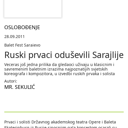
OSLOBOĐENJE
28.09.2011
Balet Fest Saraievo
Ruski prvaci oduševili Sarajlije
Veceras još jedna prilika da gledaoci uživaju u klasicnim i
savremenim baletnim izrazima najpoznatijih svjetskih
koreografa i kompozitora, u izvedbi ruskih prvaka i solista
Autori:
MR. SEKULIĆ
Prvaci i solisti Državnog akademskog teatra Opere i Baleta
Ekaterinburg iz Rusije sinocnjim gala koncertom ocarali su