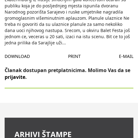
publiku koja je do posljednjeg mjesta ispunila dvoranu
Narodnog pozorišta Sarajevo i ruske umjetnike nagradila
gromoglasnim višeminutnim aplauzom. Planule ulaznice Ne
treba ni govoriti da su ulaznice planule za samo nekoliko
dana uoci njihovog nastupa. Srecom, u okviru Balet Festa još
jednom ce, veceras u 20 sati, izaci na istu scenu. Bit ce to još
jedna prilika da Sarajlije uži
...
DOWNLOAD
PRINT
E-MAIL
Članak dostupan pretplatnicima. Molimo Vas da se
prijavite
.
ARHIVI ŠTAMPE