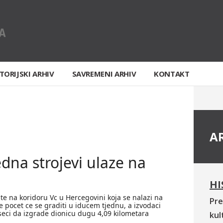
TORIJSKI ARHIV
SAVREMENI ARHIV
KONTAKT
A
edna strojevi ulaze na
HI
te na koridoru Vc u Hercegovini koja se nalazi na
Pre
ce pocet ce se graditi u iducem tjednu, a izvodaci
seci da izgrade dionicu dugu 4,09 kilometara
kul