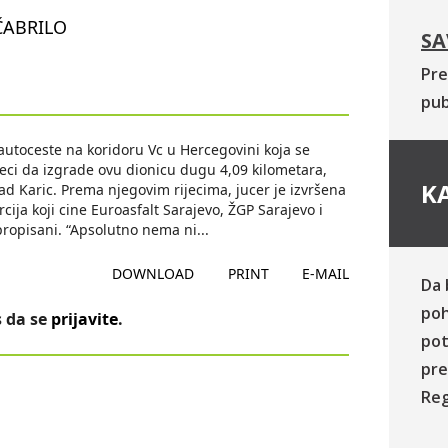
ČABRILO
SA
Pre
pub
 autoceste na koridoru Vc u Hercegovini koja se
eseci da izgrade ovu dionicu dugu 4,09 kilometara,
KA
ad Karic. Prema njegovim rijecima, jucer je izvršena
ija koji cine Euroasfalt Sarajevo, ŽGP Sarajevo i
 propisani. “Apsolutno nema ni
...
DOWNLOAD
PRINT
E-MAIL
Da 
poh
 da se
prijavite
.
pot
pre
Reg