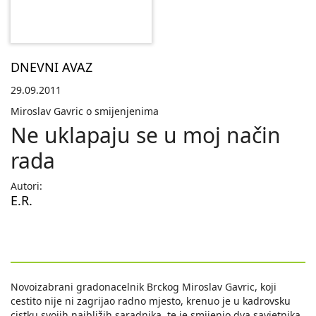
DNEVNI AVAZ
29.09.2011
Miroslav Gavric o smijenjenima
Ne uklapaju se u moj način
rada
Autori:
E.R.
Novoizabrani gradonacelnik Brckog Miroslav Gavric, koji
cestito nije ni zagrijao radno mjesto, krenuo je u kadrovsku
cistku svojih najbližih saradnika, te je smijenio dva savjetnika