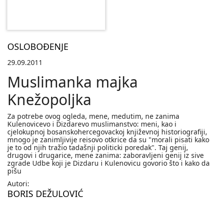
OSLOBOĐENJE
29.09.2011
Muslimanka majka
Knežopoljka
Za potrebe ovog ogleda, mene, medutim, ne zanima
Kulenovicevo i Dizdarevo muslimanstvo: meni, kao i
cjelokupnoj bosanskohercegovackoj književnoj historiografiji,
mnogo je zanimljivije reisovo otkrice da su "morali pisati kako
je to od njih tražio tadašnji politicki poredak". Taj genij,
drugovi i drugarice, mene zanima: zaboravljeni genij iz sive
zgrade Udbe koji je Dizdaru i Kulenovicu govorio što i kako da
pišu
Autori:
BORIS DEŽULOVIĆ