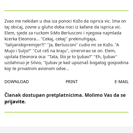
Zvao me nekidan u dva iza ponoci Kožo da isprica vic. Ima on
taj obicaj, zovne u gluho doba noci iz kafane da isprica vic.
Elem, sjede za ruckom SiMo Berlusconi i njegova najmlada
kcerka Eleonora... "Cekaj, cekaj" prekinuhgaja,
"talijanskipremijer?!" "Ja, Berlusconi" cudio mi se Kožo. "A
Mujo i Suljo?" "Cut ceš na kraju", iznervirao se on. Elem,
upitala Eleonora oca: "Tata, što je to ljubav?" "Eh, ljubav"
uzdahnuo je Silvio, "ljubav je kad upoznaš bogatog gospodina
koji te privatnim avionom odve
...
DOWNLOAD
PRINT
E-MAIL
Članak dostupan pretplatnicima. Molimo Vas da se
prijavite
.