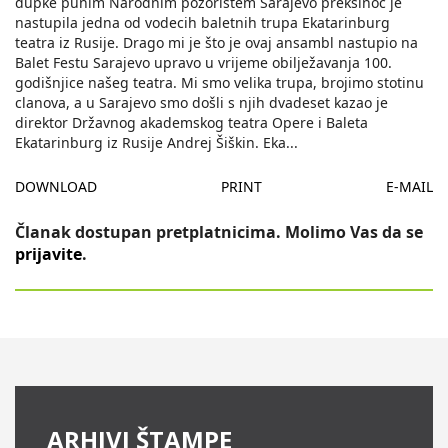
dupke punim Narodnim pozorištem Sarajevo preksinoc je
nastupila jedna od vodecih baletnih trupa Ekatarinburg
teatra iz Rusije. Drago mi je što je ovaj ansambl nastupio na
Balet Festu Sarajevo upravo u vrijeme obilježavanja 100.
godišnjice našeg teatra. Mi smo velika trupa, brojimo stotinu
clanova, a u Sarajevo smo došli s njih dvadeset kazao je
direktor Državnog akademskog teatra Opere i Baleta
Ekatarinburg iz Rusije Andrej Šiškin. Eka
...
DOWNLOAD
PRINT
E-MAIL
Članak dostupan pretplatnicima. Molimo Vas da se
prijavite
.
ARHIVI ŠTAMPE