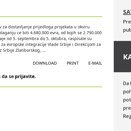
SA
Pre
v za dostavljanje prijedloga projekata u okviru
pub
aganju ce biti 4.680.000 evra, od kojih se 2.790.000
raje od 5. septembra do 5. oktobra, raspisale su
 za evropske integracije Vlade Srbije i Direkcijom za
iz Srbije Zlatiborskog,
...
KA
DOWNLOAD
PRINT
E-MAIL
 da se
prijavite
.
Da 
poh
pot
pre
Reg