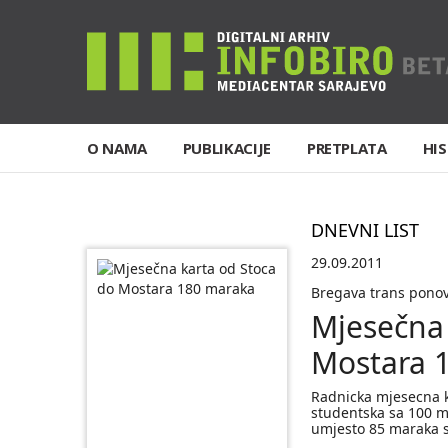
O NAMA
PUBLIKACIJE
PRETPLATA
HIS
DNEVNI LIST
29.09.2011
Bregava trans ponov
Mjesečna 
Mostara 
Radnicka mjesecna k
studentska sa 100 ma
umjesto 85 maraka s