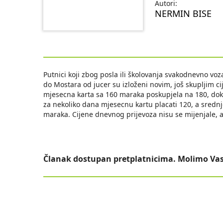
Autori:
NERMIN BISE
Putnici koji zbog posla ili školovanja svakodnevno vo
do Mostara od jucer su izloženi novim, još skupljim c
mjesecna karta sa 160 maraka poskupjela na 180, dok
za nekoliko dana mjesecnu kartu placati 120, a sredn
maraka. Cijene dnevnog prijevoza nisu se mijenjale, al
Članak dostupan pretplatnicima. Molimo Vas