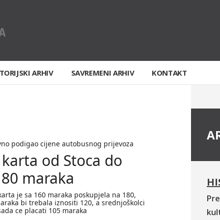
TORIJSKI ARHIV
SAVREMENI ARHIV
KONTAKT
A
no podigao cijene autobusnog prijevoza
karta od Stoca do
180 maraka
HI
arta je sa 160 maraka poskupjela na 180,
Pre
raka bi trebala iznositi 120, a srednjoškolci
ada ce placati 105 maraka
kul