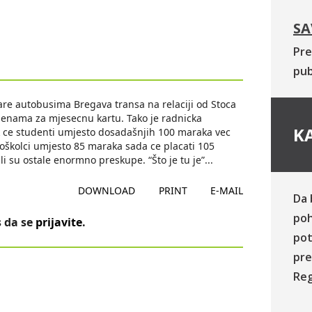
SA
Pre
pub
zare autobusima Bregava transa na relaciji od Stoca
ijenama za mjesecnu kartu. Tako je radnicka
KA
 ce studenti umjesto dosadašnjih 100 maraka vec
joškolci umjesto 85 maraka sada ce placati 105
i su ostale enormno preskupe. “Što je tu je”
...
DOWNLOAD
PRINT
E-MAIL
Da 
poh
 da se
prijavite
.
pot
pre
Reg