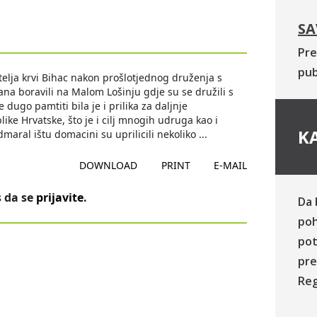
SA
Pre
pub
telja krvi Bihac nakon prošlotjednog druženja s
dana boravili na Malom Lošinju gdje su se družili s
 dugo pamtiti bila je i prilika za daljnje
ke Hrvatske, što je i cilj mnogih udruga kao i
KA
aral ištu domacini su uprilicili nekoliko
...
DOWNLOAD
PRINT
E-MAIL
 da se
prijavite
.
Da 
poh
pot
pre
Reg