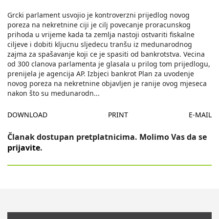
Grcki parlament usvojio je kontroverzni prijedlog novog
poreza na nekretnine ciji je cilj povecanje proracunskog
prihoda u vrijeme kada ta zemlja nastoji ostvariti fiskalne
ciljeve i dobiti kljucnu sljedecu tranšu iz medunarodnog
zajma za spašavanje koji ce je spasiti od bankrotstva. Vecina
od 300 clanova parlamenta je glasala u prilog tom prijedlogu,
prenijela je agencija AP. Izbjeci bankrot Plan za uvodenje
novog poreza na nekretnine objavljen je ranije ovog mjeseca
nakon što su medunarodn
...
DOWNLOAD
PRINT
E-MAIL
Članak dostupan pretplatnicima. Molimo Vas da se
prijavite
.