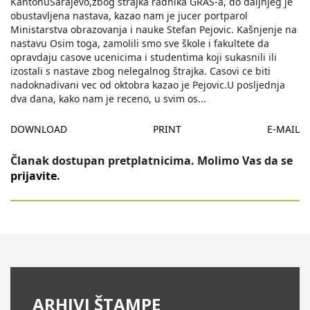
KantonuSarajevo,zbog štrajka radnika GRAS-a, do daljnjeg je
obustavljena nastava, kazao nam je jucer portparol
Ministarstva obrazovanja i nauke Stefan Pejovic. Kašnjenje na
nastavu Osim toga, zamolili smo sve škole i fakultete da
opravdaju casove ucenicima i studentima koji sukasnili ili
izostali s nastave zbog nelegalnog štrajka. Casovi ce biti
nadoknadivani vec od oktobra kazao je Pejovic.U posljednja
dva dana, kako nam je receno, u svim os
...
DOWNLOAD
PRINT
E-MAIL
Članak dostupan pretplatnicima. Molimo Vas da se
prijavite
.
ARHIVI ŠTAMPE