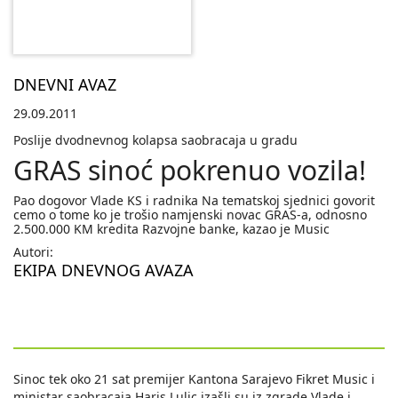
DNEVNI AVAZ
29.09.2011
Poslije dvodnevnog kolapsa saobracaja u gradu
GRAS sinoć pokrenuo vozila!
Pao dogovor Vlade KS i radnika Na tematskoj sjednici govorit
cemo o tome ko je trošio namjenski novac GRAS-a, odnosno
2.500.000 KM kredita Razvojne banke, kazao je Music
Autori:
EKIPA DNEVNOG AVAZA
Sinoc tek oko 21 sat premijer Kantona Sarajevo Fikret Music i
ministar saobracaja Haris Lulic izašli su iz zgrade Vlade i