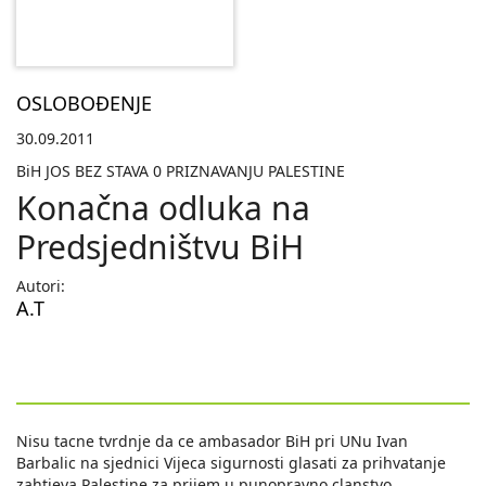
OSLOBOĐENJE
30.09.2011
BiH JOS BEZ STAVA 0 PRIZNAVANJU PALESTINE
Konačna odluka na
Predsjedništvu BiH
Autori:
A.T
Nisu tacne tvrdnje da ce ambasador BiH pri UNu Ivan
Barbalic na sjednici Vijeca sigurnosti glasati za prihvatanje
zahtjeva Palestine za prijem u punopravno clanstvo