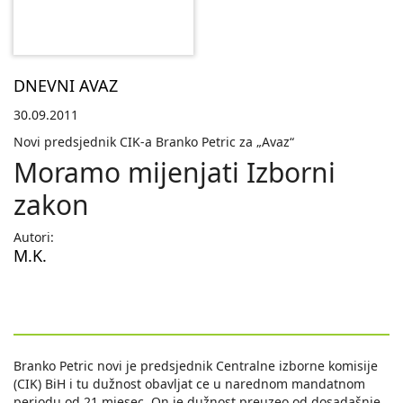
DNEVNI AVAZ
30.09.2011
Novi predsjednik CIK-a Branko Petric za „Avaz“
Moramo mijenjati Izborni
zakon
Autori:
M.K.
Branko Petric novi je predsjednik Centralne izborne komisije
(CIK) BiH i tu dužnost obavljat ce u narednom mandatnom
periodu od 21 mjesec. On je dužnost preuzeo od dosadašnje