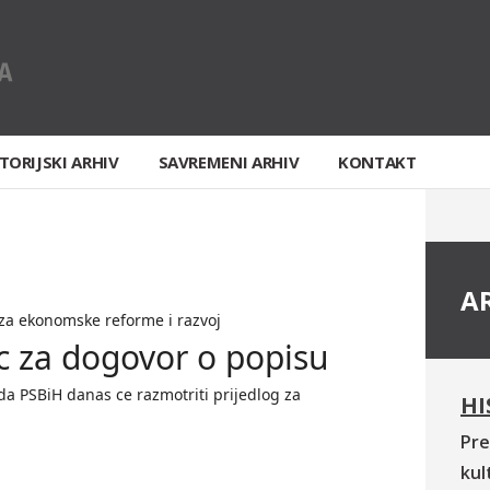
TORIJSKI ARHIV
SAVREMENI ARHIV
KONTAKT
A
 za ekonomske reforme i razvoj
c za dogovor o popisu
a PSBiH danas ce razmotriti prijedlog za
HI
Pre
kul