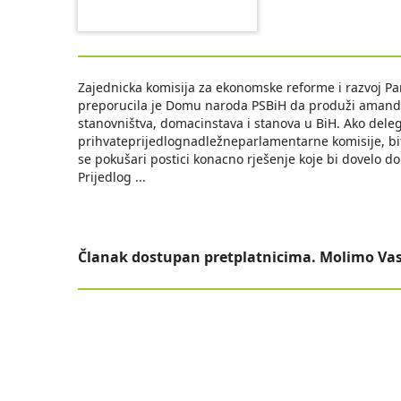
Zajednicka komisija za ekonomske reforme i razvoj Pa
preporucila je Domu naroda PSBiH da produži amand
stanovništva, domacinstava i stanova u BiH. Ako dele
prihvateprijedlognadležneparlamentarne komisije, bit
se pokušari postici konacno rješenje koje bi dovelo 
Prijedlog
...
Članak dostupan pretplatnicima. Molimo Vas