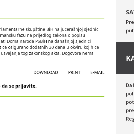
SA
Pre
rlamentarne skupštine BiH na jucerašnjoj sjednici
pub
mansku fazu na prijedlog zakona o popisu
gati Doma naroda PSBiH na današnjoj sjednici
 ce osigurano dodatnih 30 dana u okviru kojih ce
do usvajanja tog zakonskog akta. Dogovora nema
KA
DOWNLOAD
PRINT
E-MAIL
Da 
 da se
prijavite
.
poh
pot
pre
Reg