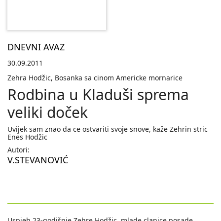
DNEVNI AVAZ
30.09.2011
Zehra Hodžic, Bosanka sa cinom Americke mornarice
Rodbina u Kladuši sprema
veliki doček
Uvijek sam znao da ce ostvariti svoje snove, kaže Zehrin stric
Enes Hodžic
Autori:
V.STEVANOVIĆ
Uspjeh 23-godišnje Zehre Hodžic, mlade clanice posade