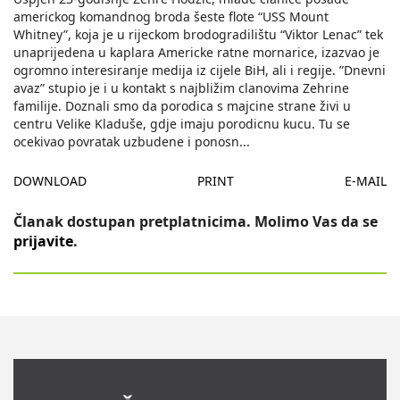
americkog komandnog broda šeste flote “USS Mount
Whitney”, koja je u rijeckom brodogradilištu “Viktor Lenac” tek
unaprijedena u kaplara Americke ratne mornarice, izazvao je
ogromno interesiranje medija iz cijele BiH, ali i regije. ”Dnevni
avaz” stupio je i u kontakt s najbližim clanovima Zehrine
familije. Doznali smo da porodica s majcine strane živi u
centru Velike Kladuše, gdje imaju porodicnu kucu. Tu se
ocekivao povratak uzbudene i ponosn
...
DOWNLOAD
PRINT
E-MAIL
Članak dostupan pretplatnicima. Molimo Vas da se
prijavite
.