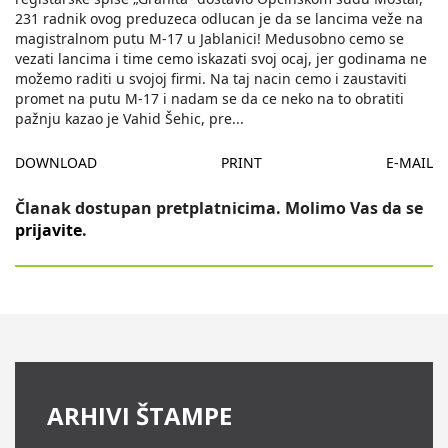
231 radnik ovog preduzeca odlucan je da se lancima veže na
magistralnom putu M-17 u Jablanici! Medusobno cemo se
vezati lancima i time cemo iskazati svoj ocaj, jer godinama ne
možemo raditi u svojoj firmi. Na taj nacin cemo i zaustaviti
promet na putu M-17 i nadam se da ce neko na to obratiti
pažnju kazao je Vahid Šehic, pre
...
DOWNLOAD
PRINT
E-MAIL
Članak dostupan pretplatnicima. Molimo Vas da se
prijavite
.
ARHIVI ŠTAMPE