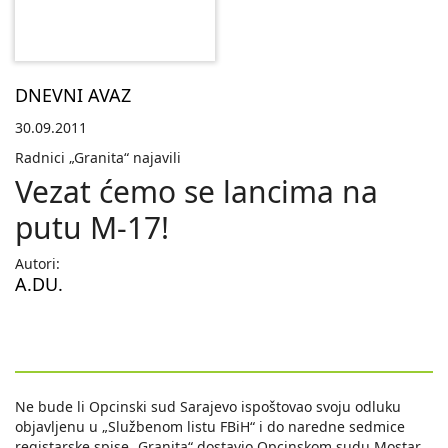
DNEVNI AVAZ
30.09.2011
Radnici „Granita“ najavili
Vezat ćemo se lancima na
putu M-17!
Autori:
A.DU.
Ne bude li Opcinski sud Sarajevo ispoštovao svoju odluku
objavljenu u „Službenom listu FBiH“ i do naredne sedmice
registarske spise „Granita“ dostavio Opcinskom sudu Mostar,